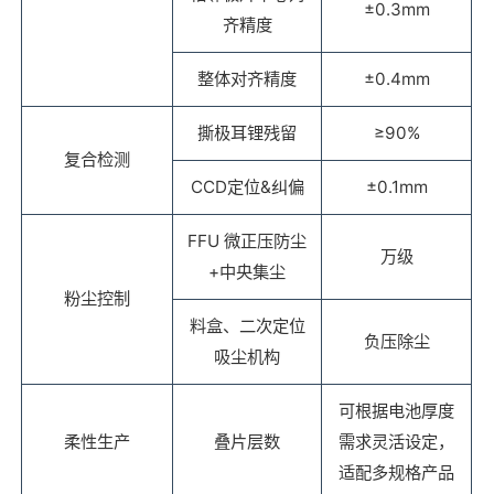
±0.3mm
齐精度
整体对齐精度
±0.4mm
撕极耳锂残留
≥90%
复合检测
CCD定位&纠偏
±0.1mm
FFU 微正压防尘
万级
+中央集尘
粉尘控制
料盒、二次定位
负压除尘
吸尘机构
可根据电池厚度
柔性生产
叠片层数
需求灵活设定，
适配多规格产品