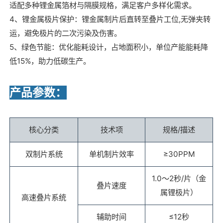
适配多种锂金属箔材与隔膜规格，满足客户多样化需求。
4、锂金属极片保护：锂金属制片后直转至叠片工位,无弹夹转
运，避免极片的二次污染及伤害。
5、绿色节能：优化能耗设计，占地面积小，单位产能能耗降
低15%，助力低碳生产。
产品参数：
核心分类
技术项
规格/描述
双制片系统
单机制片效率
≥30PPM
1.0～2秒/片（金
叠片速度
属锂极片）
高速叠片系统
辅助时间
≤12秒